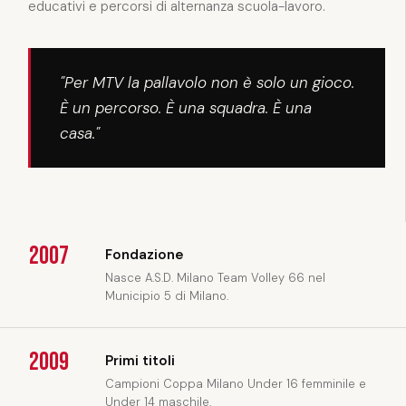
educativi e percorsi di alternanza scuola-lavoro.
"Per MTV la pallavolo non è solo un gioco.
È un percorso. È una squadra. È una
casa."
2007
Fondazione
Nasce A.S.D. Milano Team Volley 66 nel
Municipio 5 di Milano.
2009
Primi titoli
Campioni Coppa Milano Under 16 femminile e
Under 14 maschile.