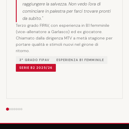
raggiungere la salvezza. Non vedo l'ora di
cominciare in palestra per farci trovare pronti
da subito."
Terzo grado FIPAV, con esperienza in B1 femminile
(vice-allenatore a Garlasco) ed ex giocatore.
Chiamato dalla dirigenza MTV a metà stagione per
portare qualità e stimoli nuovi nel girone di
ritorno.
3° GRADO FIPAV
ESPERIENZA B1 FEMMINILE
SERIE B2 2025/26