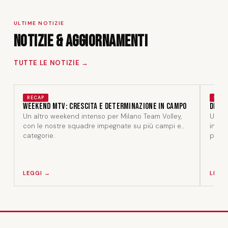
ULTIME NOTIZIE
Notizie & Aggiornamenti
TUTTE LE NOTIZIE →
RECAP
STAF
Weekend MTV: crescita e determinazione in campo
Dentr
Un altro weekend intenso per Milano Team Volley,
Un am
con le nostre squadre impegnate su più campi e
in un
categorie.
perso
LEGGI →
LEGG