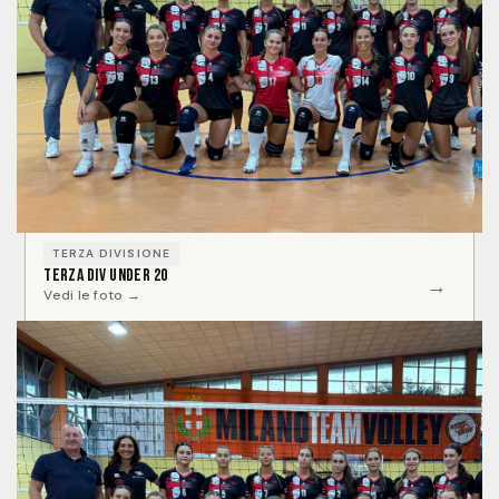
TERZA DIVISIONE
Terza Div Under 20
→
Vedi le foto →