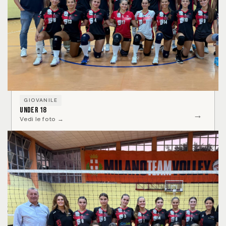
GIOVANILE
Under 18
→
Vedi le foto →