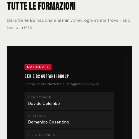
Tutte le formazioni
Dalla Serie B2 nazionale al minivolley, ogni atleta trova il suo
livello in MTV.
NAZIONALE
Serie B2 Guffanti Group
Campionato Nazionale · Stagione 2025/26
HEAD COACH
Davide Colombo
ALLENATORE
Domenico Cosentino
FISIOTERAPISTA