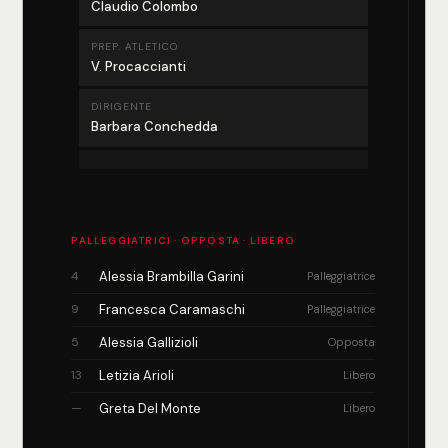
Claudio Colombo
PREP. ATLETICO
V. Procaccianti
DIRIGENTE
Barbara Conchedda
PALLEGGIATRICI · OPPOSTA · LIBERO
4
Alessia Brambilla Garini
Palleggiatrice
9
Francesca Caramaschi
Palleggiatrice
5
Alessia Gallizioli
Opposta
13
Letizia Arioli
Libero
—
Greta Del Monte
Libero