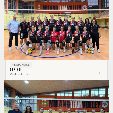
REGIONALE
Serie D
→
Vedi le foto →