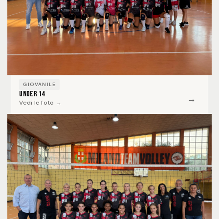
GIOVANILE
Under 14
→
Vedi le foto →