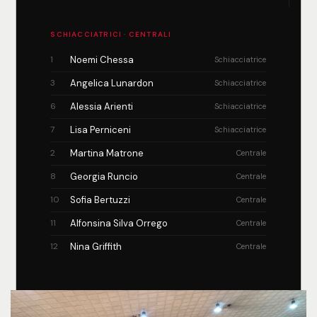
SCHIACCIATRICI · CENTRALI
1
Noemi Chessa
Schiacciatrice
3
Angelica Lunardon
Schiacciatrice
6
Alessia Arienti
Schiacciatrice
7
Lisa Perniceni
Schiacciatrice
2
Martina Matrone
Centrale
8
Georgia Runcio
Centrale
10
Sofia Bertuzzi
Centrale
11
Alfonsina Silva Orrego
Centrale
12
Nina Griffith
Centrale