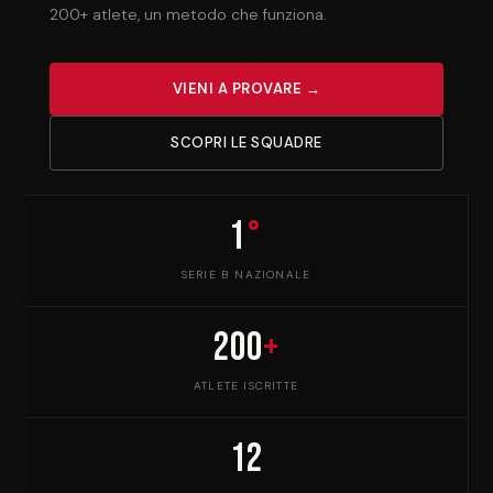
200+ atlete, un metodo che funziona.
VIENI A PROVARE →
SCOPRI LE SQUADRE
1
°
SERIE B NAZIONALE
200
+
ATLETE ISCRITTE
12