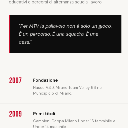
educativi e percorsi di alternanza scuola-lavoro.
"Per MTV la pallavolo non è solo un gioco.
È un percorso. È una squadra. È una
casa."
2007
Fondazione
Nasce A.S.D. Milano Team Volley 66 nel
Municipio 5 di Milano.
2009
Primi titoli
Campioni Coppa Milano Under 16 femminile e
Under 14 maschile.