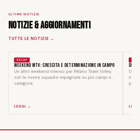
ULTIME NOTIZIE
Notizie & Aggiornamenti
TUTTE LE NOTIZIE →
RECAP
STAF
Weekend MTV: crescita e determinazione in campo
Dentr
Un altro weekend intenso per Milano Team Volley,
Un am
con le nostre squadre impegnate su più campi e
in un
categorie.
perso
LEGGI →
LEGG