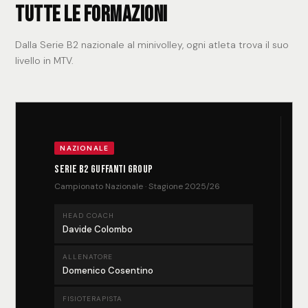
Tutte le formazioni
Dalla Serie B2 nazionale al minivolley, ogni atleta trova il suo
livello in MTV.
NAZIONALE
Serie B2 Guffanti Group
Campionato Nazionale · Stagione 2025/26
HEAD COACH
Davide Colombo
ALLENATORE
Domenico Cosentino
FISIOTERAPISTA