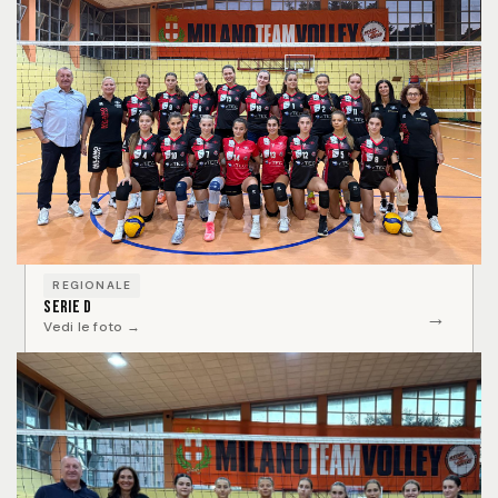
REGIONALE
Serie D
→
Vedi le foto →