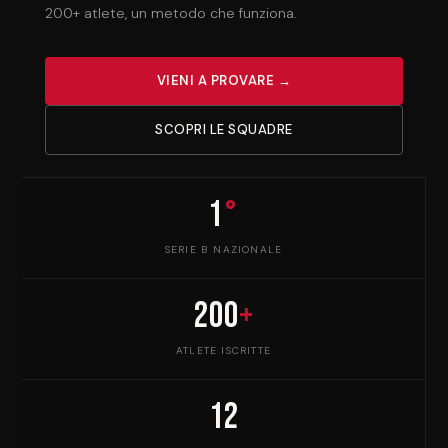
200+ atlete, un metodo che funziona.
VIENI A PROVARE →
SCOPRI LE SQUADRE
1
°
SERIE B NAZIONALE
200
+
ATLETE ISCRITTE
12