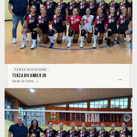
TERZA DIVISIONE
Terza Div Under 20
→
Vedi le foto →