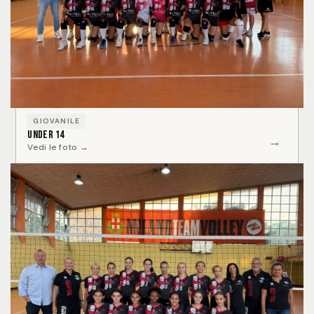
GIOVANILE
Under 14
→
Vedi le foto →