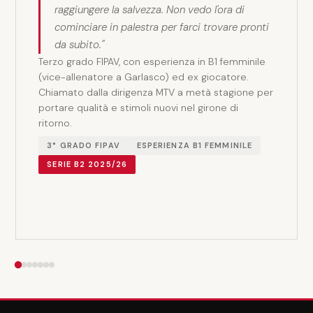
raggiungere la salvezza. Non vedo l'ora di
cominciare in palestra per farci trovare pronti
da subito."
Terzo grado FIPAV, con esperienza in B1 femminile
(vice-allenatore a Garlasco) ed ex giocatore.
Chiamato dalla dirigenza MTV a metà stagione per
portare qualità e stimoli nuovi nel girone di
ritorno.
3° GRADO FIPAV
ESPERIENZA B1 FEMMINILE
SERIE B2 2025/26