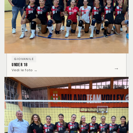
GIOVANILE
Under 18
→
Vedi le foto →