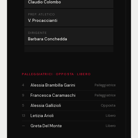
Claudio Colombo
PREP. ATLETICO
V. Procaccianti
DIRIGENTE
Barbara Conchedda
PALLEGGIATRICI · OPPOSTA · LIBERO
4
Alessia Brambilla Garini
Palleggiatrice
9
Francesca Caramaschi
Palleggiatrice
5
Alessia Gallizioli
Opposta
13
Letizia Arioli
Libero
—
Greta Del Monte
Libero