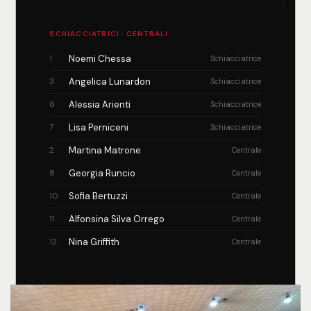
SCHIACCIATRICI · CENTRALI
1
Noemi Chessa
Schiacciatrice
3
Angelica Lunardon
Schiacciatrice
6
Alessia Arienti
Schiacciatrice
7
Lisa Perniceni
Schiacciatrice
2
Martina Matrone
Centrale
8
Georgia Runcio
Centrale
10
Sofia Bertuzzi
Centrale
11
Alfonsina Silva Orrego
Centrale
12
Nina Griffith
Centrale