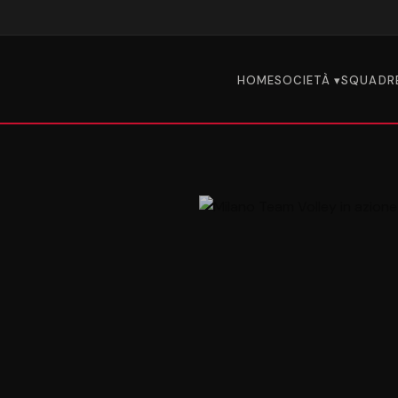
HOME
SOCIETÀ ▾
SQUADR