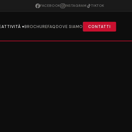
FACEBOOK
INSTAGRAM
TIKTOK
E
ATTIVITÀ ▾
BROCHURE
FAQ
DOVE SIAMO
CONTATTI