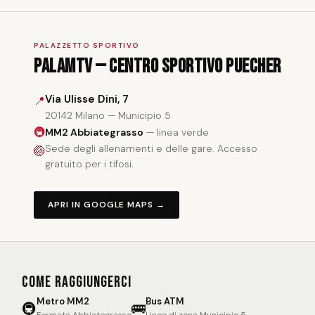
PALAZZETTO SPORTIVO
PalaMTV — Centro Sportivo Puecher
Via Ulisse Dini, 7
📍
20142 Milano — Municipio 5
🚇
MM2 Abbiategrasso
— linea verde
Sede degli allenamenti e delle gare. Accesso
🏐
gratuito per i tifosi.
APRI IN GOOGLE MAPS →
Come raggiungerci
Metro MM2
Bus ATM
🚇
🚌