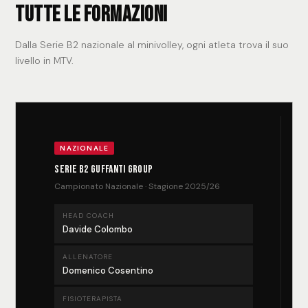
Tutte le formazioni
Dalla Serie B2 nazionale al minivolley, ogni atleta trova il suo
livello in MTV.
NAZIONALE
Serie B2 Guffanti Group
Campionato Nazionale · Stagione 2025/26
HEAD COACH
Davide Colombo
ALLENATORE
Domenico Cosentino
FISIOTERAPISTA