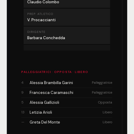
Claudio Colombo
PREP. ATLETICO
V. Procaccianti
DIRIGENTE
Barbara Conchedda
PALLEGGIATRICI · OPPOSTA · LIBERO
4
Alessia Brambilla Garini
Palleggiatrice
9
Francesca Caramaschi
Palleggiatrice
5
Alessia Gallizioli
Opposta
13
Letizia Arioli
Libero
—
Greta Del Monte
Libero