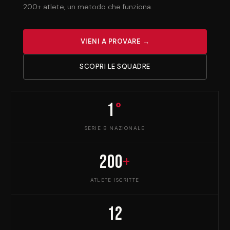
200+ atlete, un metodo che funziona.
VIENI A PROVARE →
SCOPRI LE SQUADRE
1
°
SERIE B NAZIONALE
200
+
ATLETE ISCRITTE
12