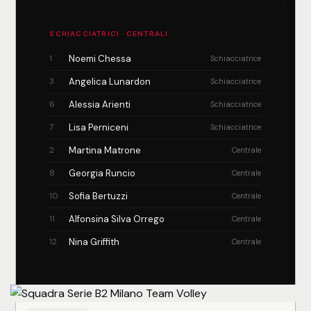
SCHIACCIATRICI · CENTRALI
1
Noemi Chessa
Schiacciatrice
3
Angelica Lunardon
Schiacciatrice
6
Alessia Arienti
Schiacciatrice
7
Lisa Perniceni
Schiacciatrice
2
Martina Matrone
Centrale
8
Georgia Runcio
Centrale
10
Sofia Bertuzzi
Centrale
11
Alfonsina Silva Orrego
Centrale
12
Nina Griffith
Centrale