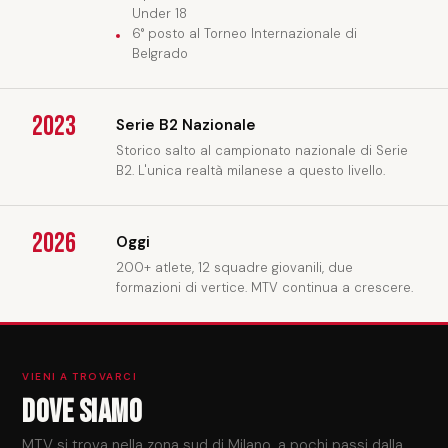
Under 18
6° posto al Torneo Internazionale di
Belgrado
2023
Serie B2 Nazionale
Storico salto al campionato nazionale di Serie
B2. L'unica realtà milanese a questo livello.
2026
Oggi
200+ atlete, 12 squadre giovanili, due
formazioni di vertice. MTV continua a crescere.
VIENI A TROVARCI
Dove siamo
MTV si trova nella zona sud di Milano, a pochi passi dalla