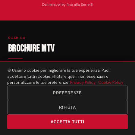
Dal minivolley fino alla Serie B
SCARICA
Brochure MTV
Scopri tutto su Milano Team Volley: la nostra storia, le
🍪 Usiamo cookie per migliorare la tua esperienza. Puoi
accettare tutti i cookie, rifiutare quelli non essenziali o
squadre, i campionati, lo staff tecnico e le opportunità
personalizzare le tue preferenze.
Privacy Policy
·
Cookie Policy
per le giovani atlete. Scarica la brochure ufficiale in
PREFERENZE
formato PDF.
RIFIUTA
SCARICA LA BROCHURE PDF
ACCETTA TUTTI
Chiama
Prova Gratuita
PDF · 24 pagine · 2025