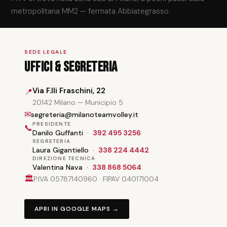
metropolitana MM2 — fermata Abbiategrasso.
SEDE LEGALE
Uffici & Segreteria
Via F.lli Fraschini, 22
📍
20142 Milano — Municipio 5
✉
segreteria@milanoteamvolley.it
PRESIDENTE
📞
Danilo Guffanti
·
392 495 3256
SEGRETERIA
Laura Gigantiello
·
338 224 4442
DIREZIONE TECNICA
Valentina Nava
·
338 868 5064
🏛
P.IVA 05787140960 · FIPAV 040171004
APRI IN GOOGLE MAPS →