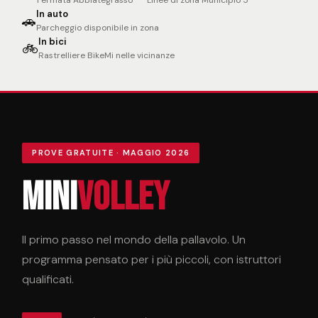
Fermata Abbiategrasso
Linee di zona Municipio 5
In auto
🚗
Parcheggio disponibile in zona
In bici
🚲
Rastrelliere BikeMi nelle vicinanze
PROVE GRATUITE · MAGGIO 2026
Mini
volley
Il primo passo nel mondo della pallavolo. Un
programma pensato per i più piccoli, con istruttori
qualificati.