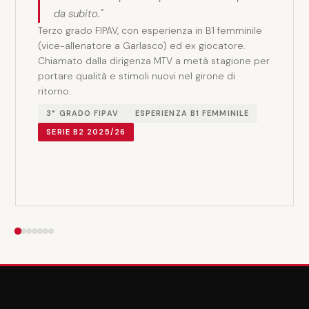
da subito."
Terzo grado FIPAV, con esperienza in B1 femminile
(vice-allenatore a Garlasco) ed ex giocatore.
Chiamato dalla dirigenza MTV a metà stagione per
portare qualità e stimoli nuovi nel girone di
ritorno.
3° GRADO FIPAV
ESPERIENZA B1 FEMMINILE
SERIE B2 2025/26