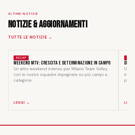
ULTIME NOTIZIE
Notizie & Aggiornamenti
TUTTE LE NOTIZIE →
RECAP
STAF
Weekend MTV: crescita e determinazione in campo
Dentr
Un altro weekend intenso per Milano Team Volley,
Un am
con le nostre squadre impegnate su più campi e
in un
categorie.
perso
LEGGI →
LEGG